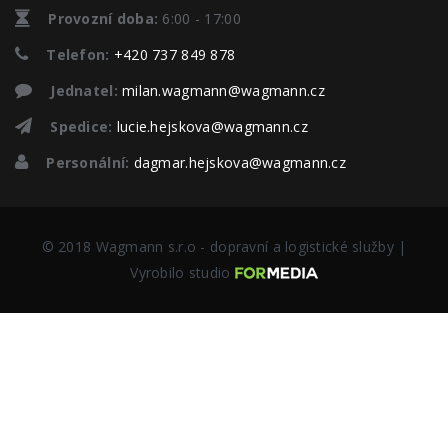
Provozní doba:
6:00 - 17:00
Telefon:
+420 737 849 878
Jednatel:
milan.wagmann@wagmann.cz
Spedice:
lucie.hejskova@wagmann.cz
Personální:
dagmar.hejskova@wagmann.cz
© 2018 Wagmann s.r.o - dopravní a logistické služby |
Vyrobilo studio