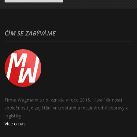
ČÍM SE ZABÝVÁME
Firma Wagmann s.r.o. vznikla v roce 2015. Hlavní činností
společnosti je zajištění vnitrostátní a mezinárodní dopravy a
logistiky.
Více o nás