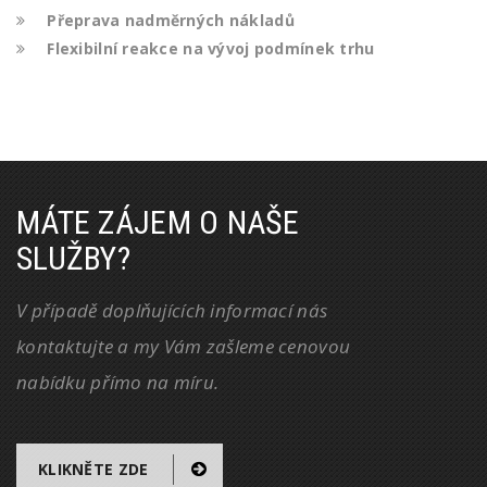
Přeprava nadměrných nákladů
Flexibilní reakce na vývoj podmínek trhu
MÁTE ZÁJEM O NAŠE
SLUŽBY?
V případě doplňujících informací nás
kontaktujte a my Vám zašleme cenovou
nabídku přímo na míru.
KLIKNĚTE ZDE