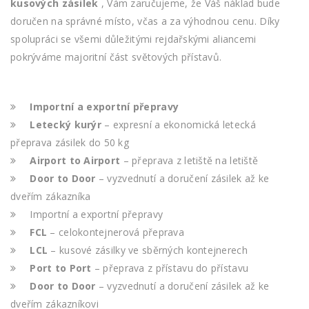
kusových zásilek
, Vám zaručujeme, že Váš náklad bude
doručen na správné místo, včas a za výhodnou cenu. Díky
spolupráci se všemi důležitými rejdařskými aliancemi
pokrýváme majoritní část světových přístavů.
Importní a exportní přepravy
Letecký kurýr
– expresní a ekonomická letecká
přeprava zásilek do 50 kg
Airport to Airport
– přeprava z letiště na letiště
Door to Door
– vyzvednutí a doručení zásilek až ke
dveřím zákazníka
Importní a exportní přepravy
FCL
– celokontejnerová přeprava
LCL
– kusové zásilky ve sběrných kontejnerech
Port to Port
– přeprava z přístavu do přístavu
Door to Door
– vyzvednutí a doručení zásilek až ke
dveřím zákazníkovi